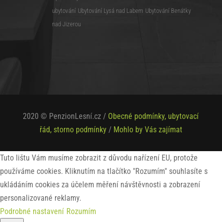
ubytování
Ubytování Lysá nad Labem
Ubytování Benátky
nad Jizerou
2020 © PenzionLesní.cz /
Obecné podmínky, ubytovací
řád, storno podmínky
/
Mohlo by Vás zajímat
Tuto lištu Vám musíme zobrazit z důvodu nařízení EU, protože
používáme cookies. Kliknutím na tlačítko "Rozumím" souhlasíte s
ukládáním cookies za účelem měření návštěvnosti a zobrazení
personalizované reklamy.
Podrobné nastavení
Rozumím