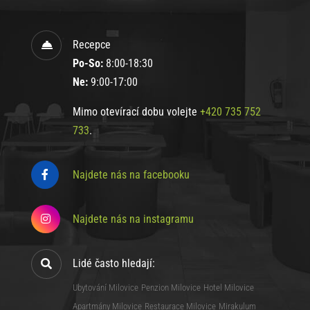
Recepce
Po-So:
8:00-18:30
Ne:
9:00-17:00
Mimo otevírací dobu volejte
+420 735 752
733
.
Najdete nás na facebooku
Najdete nás na instagramu
Lidé často hledají:
Ubytování Milovice
Penzion Milovice
Hotel Milovice
Apartmány Milovice
Restaurace Milovice
Mirakulum